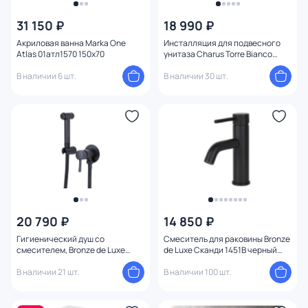
31 150 ₽
18 990 ₽
Акриловая ванна Marka One
Инсталляция для подвесного
Atlas 01атл1570 150x70
унитаза Charus Torre Bianco
cc.300.80.01 механика
В наличии 6 шт.
В наличии 30 шт.
20 790 ₽
14 850 ₽
Гигиенический душ со
Смеситель для раковины Bronze
смесителем, Bronze de Luxe
de Luxe Сканди 1451B черный
Сканди 14512B черный матовый
матовый
В наличии 21 шт.
В наличии 100 шт.