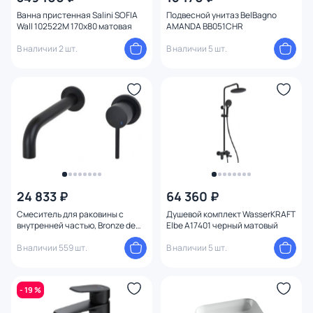
Ванна пристенная Salini SOFIA
Подвесной унитаз BelBagno
Wall 102522M 170x80 матовая
AMANDA BB051CHR
В наличии 2 шт.
В наличии 5 шт.
24 833 ₽
64 360 ₽
Смеситель для раковины с
Душевой комплект WasserKRAFT
внутренней частью, Bronze de
Elbe A17401 черный матовый
Luxe Сканди 14511B черный
матовый
В наличии 559 шт.
В наличии 5 шт.
- 19 %