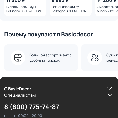
11 500 ₽
9 990 ₽
14 200 ₽
Гигиенический душ
Гигиенический душ
Смеситель дл
BelBagno BOHEME-HGN-
BelBagno BOHEME-HGN-
высокий BelB
BORO золото браш
CRM
BOHEME-LMC
золото браш
Почему покупают в Basicdecor
Большой ассортимент с
Один к
удобным поиском
менед
О BasicDecor
Cпециалистам
8 (800) 775-74-87
пн - пт : 09:00 - 20:00