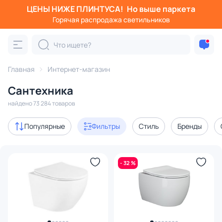
ЦЕНЫ НИЖЕ ПЛИНТУСА!
Но выше паркета
Фильтры
Горячая распродажа светильников
Категория:
Вся сантехника
Главная
Ванны
Интернет-магазин
Унитазы
Раковины
Смесители
Душ
Сантехника
Акции
3231
найдено 73 284 товаров
с 3D-моделями
763
Популярные
Фильтры
Стиль
Бренды
В наличии
34647
- 32 %
Доставка
Цена