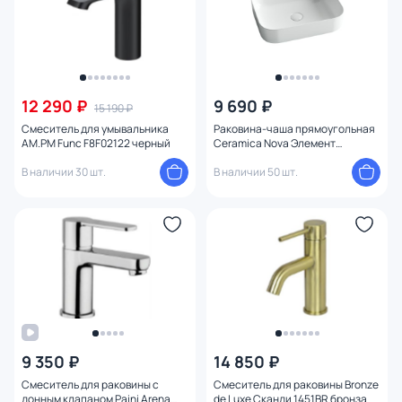
12 290 ₽
9 690 ₽
15 190 ₽
Смеситель для умывальника
Раковина-чаша прямоугольная
AM.PM Func F8F02122 черный
Ceramica Nova Элемент
(Element) CN6011 50х40 см
В наличии 30 шт.
В наличии 50 шт.
9 350 ₽
14 850 ₽
Смеситель для раковины с
Смеситель для раковины Bronze
донным клапаном Paini Arena
de Luxe Сканди 1451BR бронза