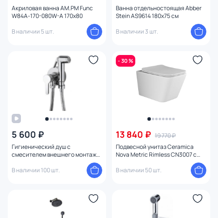
Акриловая ванна AM.PM Func
Ванна отдельностоящая Abber
W84A-170-080W-A 170х80
Stein AS9614 180х75 см
В наличии 5 шт.
В наличии 3 шт.
- 30 %
5 600 ₽
13 840 ₽
19 770 ₽
Гигиенический душ с
Подвесной унитаз Ceramica
смесителем внешнего монтажа
Nova Metric Rimless CN3007 с
Paini Aosta 92CR304KM хром
микролифтом
В наличии 100 шт.
В наличии 50 шт.