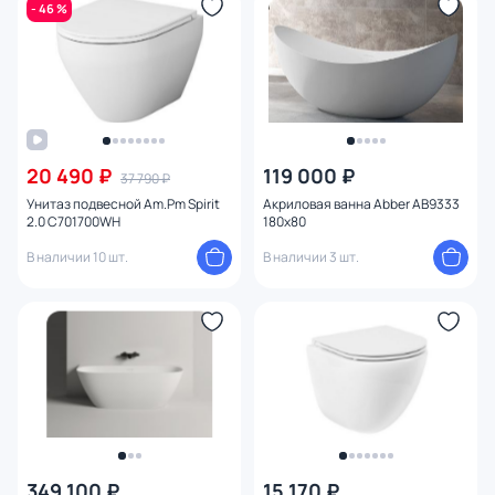
- 46 %
20 490 ₽
119 000 ₽
37 790 ₽
Унитаз подвесной Am.Pm Spirit
Акриловая ванна Abber AB9333
2.0 C701700WH
180x80
В наличии 10 шт.
В наличии 3 шт.
349 100 ₽
15 170 ₽