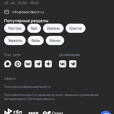
сб - вс : 10:00 - 18:00
info@basicdecor.ru
Популярные разделы
Люстры
Бра
Диваны
Кресла
Зеркала
Вазы
Ванны
Соц. сети
Дизайнерам
Оферта
Политика конфиденциальности
Пользовательское Соглашение на заимствование и размещение
материалов на Сайте basicdecor.ru