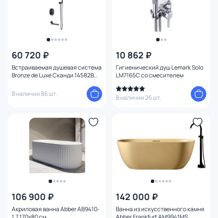
60 720 ₽
10 862 ₽
Встраиваемая душевая система
Гигиенический душ Lemark Solo
Bronze de Luxe Сканди 14582B
LM7165C со смесителем
черная матовая
В наличии 86 шт.
В наличии 26 шт.
106 900 ₽
142 000 ₽
Акриловая ванна Abber AB9410-
Ванна из искусственного камня
1.7 170х80 см
Abber Frankfurt AM9941MS