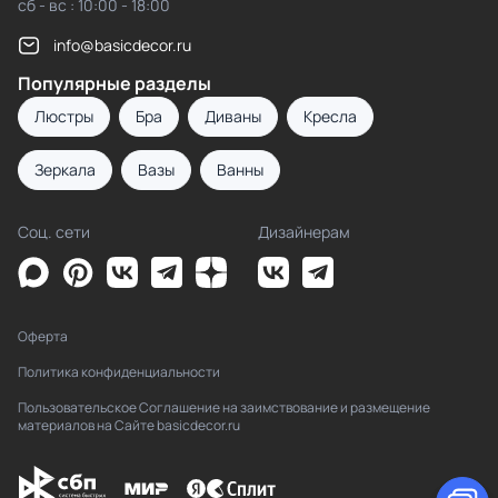
сб - вс : 10:00 - 18:00
info@basicdecor.ru
Популярные разделы
Люстры
Бра
Диваны
Кресла
Зеркала
Вазы
Ванны
Соц. сети
Дизайнерам
Оферта
Политика конфиденциальности
Пользовательское Соглашение на заимствование и размещение
материалов на Сайте basicdecor.ru