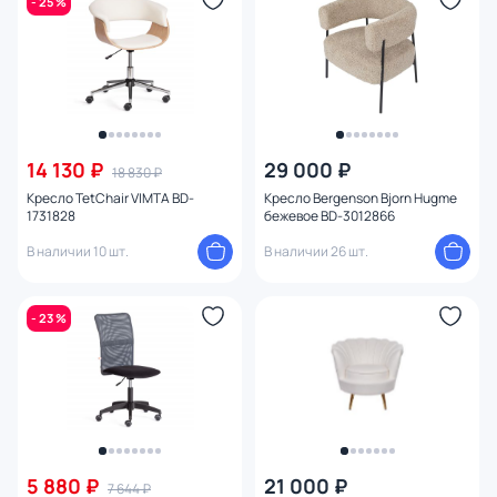
- 25 %
14 130 ₽
29 000 ₽
18 830 ₽
Кресло TetChair VIMTA BD-
Кресло Bergenson Bjorn Hugme
1731828
бежевое BD-3012866
В наличии 10 шт.
В наличии 26 шт.
- 23 %
5 880 ₽
21 000 ₽
7 644 ₽