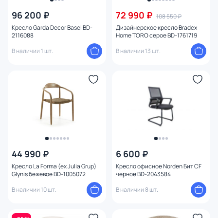
96 200 ₽
72 990 ₽
108 550 ₽
Кресло Garda Decor Basel BD-
Дизайнерское кресло Bradex
2116088
Home TORO серое BD-1761719
В наличии 1 шт.
В наличии 13 шт.
44 990 ₽
6 600 ₽
Кресло La Forma (ex Julia Grup)
Кресло офисное Norden Бит CF
Glynis бежевое BD-1005072
черное BD-2043584
В наличии 10 шт.
В наличии 8 шт.