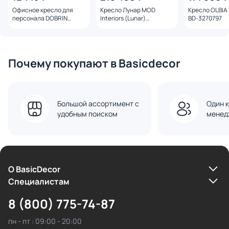
Офисное кресло для
Кресло Лунар MOD
Кресло OLBIA Fr
персонала DOBRIN
Interiors (Lunar)
BD-3270797
CARTER, бежевый
поворотное SELECTION
(22039) 111B-LMR
BD-3270903
CARTER
Почему покупают в Basicdecor
Большой ассортимент с
Один к
удобным поиском
менед
О BasicDecor
Cпециалистам
8 (800) 775-74-87
пн - пт : 09:00 - 20:00