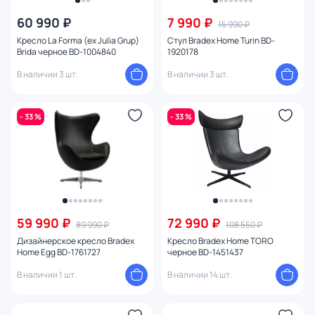
От
До
60 990 ₽
7 990 ₽
15 990 ₽
Кресло La Forma (ex Julia Grup)
Стул Bradex Home Turin BD-
Brida черное BD-1004840
1920178
Бренд
В наличии 3 шт.
В наличии 3 шт.
Цвет
- 33 %
- 33 %
Стиль
Страна
Материал
59 990 ₽
72 990 ₽
89 990 ₽
108 550 ₽
Размер
Дизайнерское кресло Bradex
Кресло Bradex Home TORO
Home Egg BD-1761727
черное BD-1451437
Тип помещения
В наличии 1 шт.
В наличии 14 шт.
Назначение