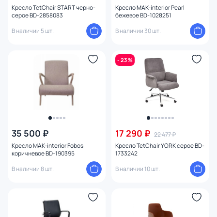
Кресло TetChair START черно-
Кресло MAK-interior Pearl
серое BD-2858083
бежевое BD-1028251
В наличии 5 шт.
В наличии 30 шт.
- 23 %
35 500 ₽
17 290 ₽
22 477 ₽
Кресло MAK-interior Fobos
Кресло TetChair YORK серое BD-
коричневое BD-190395
1733242
В наличии 8 шт.
В наличии 10 шт.