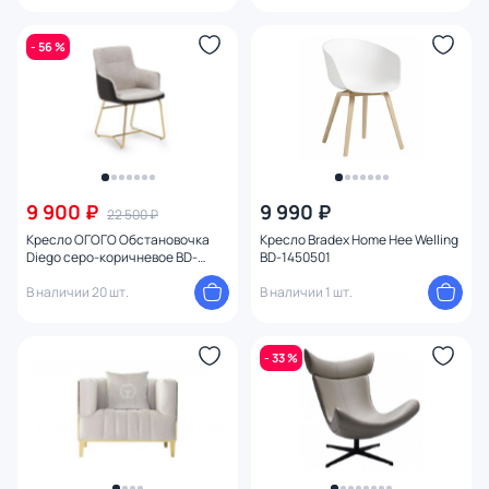
- 56 %
9 900 ₽
9 990 ₽
22 500 ₽
Кресло ОГОГО Обстановочка
Кресло Bradex Home Hee Welling
Diego серо-коричневое BD-
BD-1450501
2088756
В наличии 20 шт.
В наличии 1 шт.
- 33 %