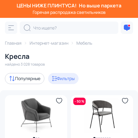
ЦЕНЫ НИЖЕ ПЛИНТУСА!
Но выше паркета
Фильтры
Горячая распродажа светильников
Категория:
Кресла
Главная
Интернет-магазин
Мебель
с ушами
высокие
кресло-качалка
кожаные
Кресла
Акции
405
найдено 3 028 товаров
с 3D-моделями
19
Популярные
Фильтры
В наличии
1389
- 50 %
Доставка
Цена