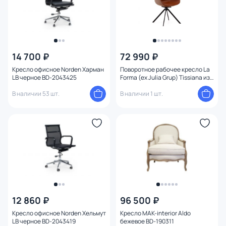
14 700 ₽
72 990 ₽
Кресло офисное Norden Харман
Поворотное рабочее кресло La
LB черное BD-2043425
Forma (ex Julia Grup) Tissiana из
искусственной коричневой
В наличии 53 шт.
кожи и матового черного
В наличии 1 шт.
алюминия BD-2859759
12 860 ₽
96 500 ₽
Кресло офисное Norden Хельмут
Кресло MAK-interior Aldo
LB черное BD-2043419
бежевое BD-190311