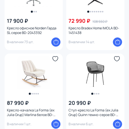
17 900 ₽
72 990 ₽
108 550 ₽
Кресло офисное Norden Гарда
Кресло Bradex Home IMOLA BD-
SL серое BD-2043392
1451438
В наличии 73 шт.
В наличии 14 шт.
87 990 ₽
20 990 ₽
Кресло-качалка La Forma (ex
Стул-кресло La Forma (ex Julia
Julia Grup) Marlina белое BD-
Grup) Quinn темно-серое BD-
1898036
1004764
В наличии 1 шт.
В наличии 6 шт.