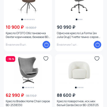
Конструкция
Механизм качания
10 900 ₽
90 990 ₽
15 900 ₽
Высота сиденья (см)
Кресло ОГОГО Обстановочка
Офисное кресло La Forma (ex
Dexter коричневое, бежевое BD-
Julia Grup) Yvette темно-серое
2087502
BD-1898185
В наличии 8 шт.
В наличии 1 шт.
- 36 %
62 990 ₽
88 600 ₽
98 770 ₽
Кресло Bradex Home Chair серое
Кресло поворотное, иск.мех
BD-2538330
белый Garda Decor BD-2363125