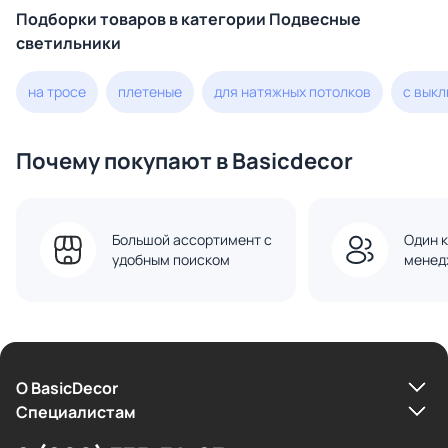
Подборки товаров в категории Подвесные
светильники
на тросе
плетеные
для натяжных потолков
с вык
Почему покупают в Basicdecor
Большой ассортимент с
Один к
удобным поиском
менед
О BasicDecor
Cпециалистам