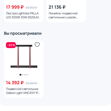
17 999 ₽
21 136 ₽
43 353 ₽
Люстра Lightstar PALLA
Линейно-подвесной
LED 3000K 30W 2620LM
светильник Lussole
30G 737117 черная
Десото LSP-7222
Вы просматривали
- 63 %
14 392 ₽
39 250 ₽
Подвесной светильник
Odeon Light VINCENT IP20
LED 25W 3000K 220V
6629/25L