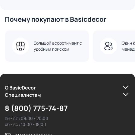
Почему покупают в Basicdecor
Большой ассортимент с
Один к
удобным поиском
менед
О BasicDecor
Cпециалистам
8 (800) 775-74-87
пн - пт : 09:00 - 20:00
сб - вс : 10:00 - 18:00