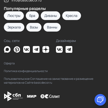
info@basicdecor.ru
Популярные разделы
Люстры
Бра
Диваны
Кресла
Зеркала
Вазы
Ванны
Соц. сети
Дизайнерам
Оферта
Политика конфиденциальности
Пользовательское Соглашение на заимствование и размещение
материалов на Сайте basicdecor.ru