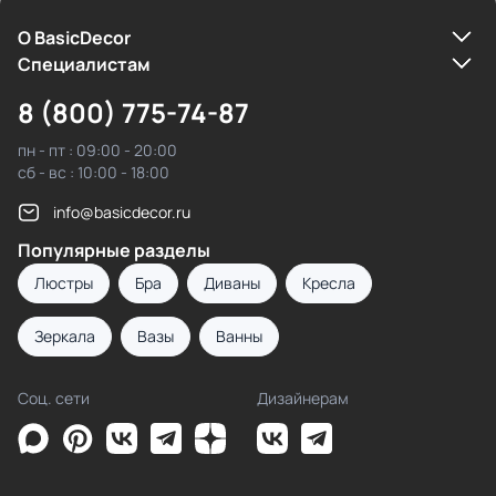
О BasicDecor
Cпециалистам
8 (800) 775-74-87
пн - пт : 09:00 - 20:00
сб - вс : 10:00 - 18:00
info@basicdecor.ru
Популярные разделы
Люстры
Бра
Диваны
Кресла
Зеркала
Вазы
Ванны
Соц. сети
Дизайнерам